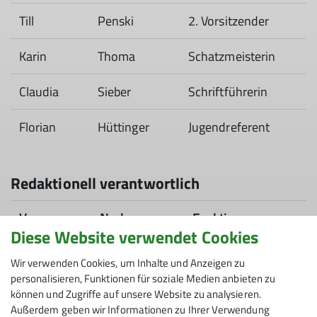
Till
Penski
2. Vorsitzender
Karin
Thoma
Schatzmeisterin
Claudia
Sieber
Schriftführerin
Florian
Hüttinger
Jugendreferent
Redaktionell verantwortlich
Vorname
Nachname
Funktion
Diese Website verwendet Cookies
Claudia
Sieber
Schriftführerin
Wir verwenden Cookies, um Inhalte und Anzeigen zu
personalisieren, Funktionen für soziale Medien anbieten zu
Till
Penski
2. Vorsitzender
können und Zugriffe auf unsere Website zu analysieren.
Außerdem geben wir Informationen zu Ihrer Verwendung