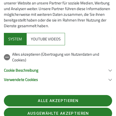
Florian
Hüttinger
Jugendreferent
unserer Website an unsere Partner für soziale Medien, Werbung
und Analysen weiter. Unsere Partner führen diese Informationen
möglicherweise mit weiteren Daten zusammen, die Sie ihnen
Heike
Rüther
1. Vorsitzende
bereitgestellt haben oder die sie im Rahmen Ihrer Nutzung der
Dienste gesammelt haben.
Verbraucherstreitbeilegung/Universalschlich
SYSTEM
YOUTUBE VIDEOS
Wir sind nicht bereit oder verpflichtet, an
Streitbeilegungsverfahren vor einer
Alles akzeptieren (Übertragung von Nutzerdaten und
Verbraucherschlichtungsstelle teilzunehmen.
Cookies)
Cookie Beschreibung
Verwendete Cookies
Sektion Schongau des Deutschen Alpenvereins e.V.
Bahnhofstr. 44
86956 Schongau
ALLE AKZEPTIEREN
Telefon +49886120128
Kontakt
AUSGEWÄHLTE AKZEPTIEREN