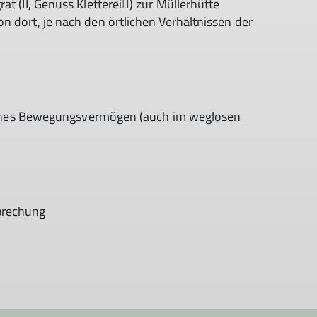
at (II, Genuss Kletterei) zur Müllerhütte
n dort, je nach den örtlichen Verhältnissen der
 alpines Bewegungsvermögen (auch im weglosen
prechung