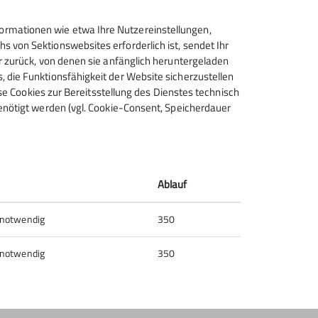
rmationen wie etwa Ihre Nutzereinstellungen,
 von Sektionswebsites erforderlich ist, sendet Ihr
r zurück, von denen sie anfänglich heruntergeladen
 die Funktionsfähigkeit der Website sicherzustellen
Sektion Schongau des
ese Cookies zur Bereitsstellung des Dienstes technisch
enötigt werden (vgl. Cookie-Consent, Speicherdauer
Deutschen Alpenvereins e.V.
Bahnhofstr. 44
86956 Schongau
Telefon +49886120128
Ablauf
Kontakt
 notwendig
350
 notwendig
350