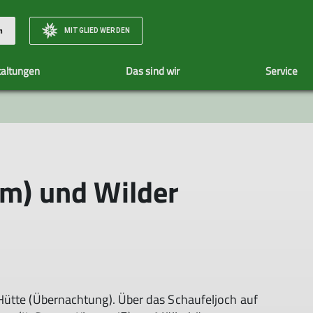
MITGLIED WERDEN
n
taltungen
Das sind wir
Service
Unsere Tourenleiter
Tourenübersicht
 m) und Wilder
Hütte (Übernachtung). Über das Schaufeljoch auf