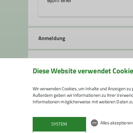
Björn Briel
bjoern-briel@alpenverein-sch
Anmeldung
Qualifikationen
Anmeldung ab / bis
Trainer*in C Bergsteigen
Diese Website verwendet Cooki
Preis
Wir verwenden Cookies, um Inhalte und Anzeigen zu p
Außerdem geben wir Informationen zu Ihrer Verwendu
Informationen möglicherweise mit weiteren Daten zu
Maximale Teilnehmeranzahl
Alles akzeptiere
SYSTEM