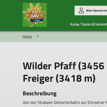
Mein.Alpenverei
Kurse, Touren & Verans
Home
Gruppen
Kursübersicht
Mitgliedschaft
Familiengruppe
AGBs
MTB Allgemein
Mitgliederaufnahme
Wilder Pfaff (3456
Jugendgruppe
Montagsbergtouren
MTB Frauen
Freiger (3418 m)
Seniorengruppe
Beschreibung
Von der Stubaier Gletscherbahn zur Dresdner 