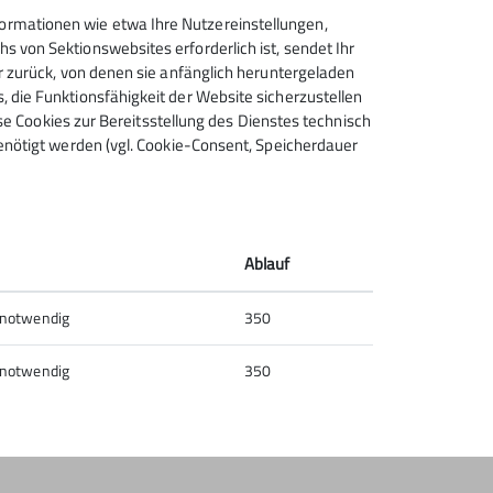
rmationen wie etwa Ihre Nutzereinstellungen,
 von Sektionswebsites erforderlich ist, sendet Ihr
r zurück, von denen sie anfänglich heruntergeladen
 die Funktionsfähigkeit der Website sicherzustellen
Sektion Schongau des
ese Cookies zur Bereitsstellung des Dienstes technisch
enötigt werden (vgl. Cookie-Consent, Speicherdauer
Deutschen Alpenvereins e.V.
Bahnhofstr. 44
86956 Schongau
Telefon +49886120128
Ablauf
Kontakt
 notwendig
350
 notwendig
350