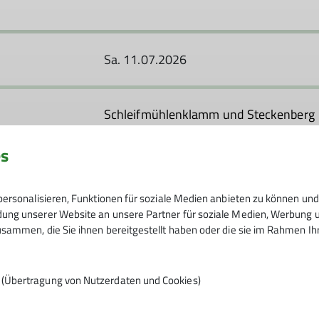
Sa. 11.07.2026
Schleifmühlenklamm und Steckenberg
es
Anmeldung und Infos:
info@alpenvere
Leitung durch Fam. Ressle/Gretschman
ersonalisieren, Funktionen für soziale Medien anbieten zu können und 
ng unserer Website an unsere Partner für soziale Medien, Werbung un
sammen, die Sie ihnen bereitgestellt haben oder die sie im Rahmen I
30.06.2026 / 10.07.2026
n (Übertragung von Nutzerdaten und Cookies)