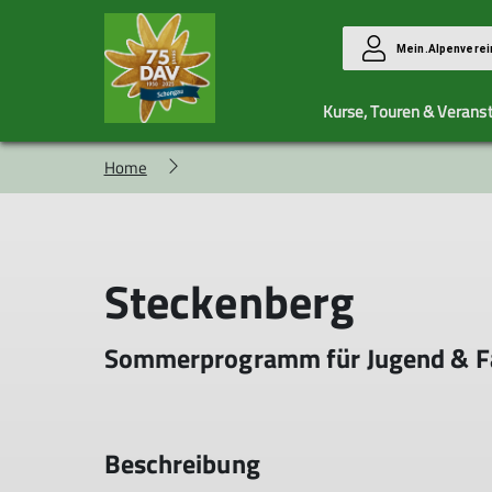
Mein.Alpenverei
Kurse, Touren & Verans
Home
Gruppen
Kursübersicht
Mitgliedschaft
Familiengruppe
AGBs
MTB Allgemein
Mitgliederaufnahme
Steckenberg
Jugendgruppe
Montagsbergtouren
MTB Frauen
Sommerprogramm für Jugend & F
Seniorengruppe
Beschreibung