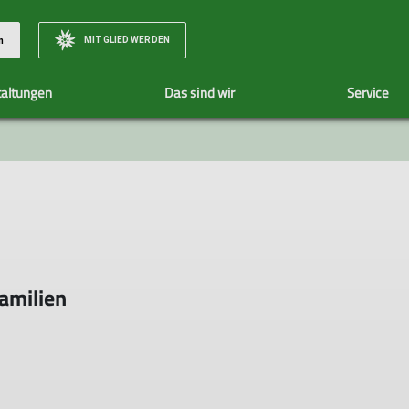
MITGLIED WERDEN
n
taltungen
Das sind wir
Service
Unsere Tourenleiter
Tourenübersicht
amilien