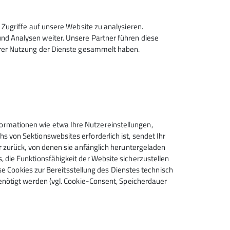
)
Zugriffe auf unsere Website zu analysieren.
d Analysen weiter. Unsere Partner führen diese
hrer Nutzung der Dienste gesammelt haben.
rmationen wie etwa Ihre Nutzereinstellungen,
 von Sektionswebsites erforderlich ist, sendet Ihr
r zurück, von denen sie anfänglich heruntergeladen
 die Funktionsfähigkeit der Website sicherzustellen
Sektion Schongau des
ese Cookies zur Bereitsstellung des Dienstes technisch
enötigt werden (vgl. Cookie-Consent, Speicherdauer
Deutschen Alpenvereins e.V.
Bahnhofstr. 44
86956 Schongau
Telefon +49886120128