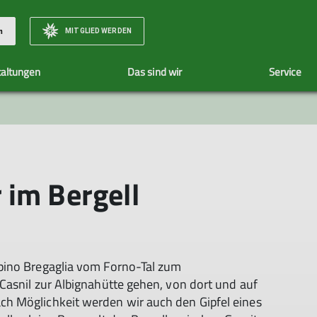
MITGLIED WERDEN
n
taltungen
Das sind wir
Service
Unsere Tourenleiter
Tourenübersicht
 im Bergell
pino Bregaglia vom Forno-Tal zum
Casnil zur Albignahütte gehen, von dort und auf
h Möglichkeit werden wir auch den Gipfel eines