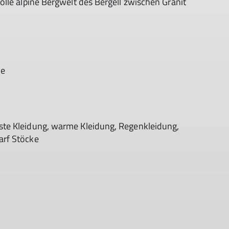
lle alpine Bergwelt des Bergell zwischen Granit
de
te Kleidung, warme Kleidung, Regenkleidung,
arf Stöcke