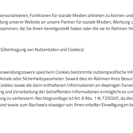
Anzahlung:100,00 € (für Übernachtung
Teilnehmergebühr: keine
ersonalisieren, Funktionen für soziale Medien anbieten zu können und 
ng unserer Website an unsere Partner für soziale Medien, Werbung un
sammen, die Sie ihnen bereitgestellt haben oder die sie im Rahmen I
8
n (Übertragung von Nutzerdaten und Cookies)
erwendungszweck speichern Cookies bestimmte nutzerspezifische Info
kmale oder Sicherheitsparameter. Soweit dies im Rahmen Ihres Besuchs
Cookies sowie die darin enthaltenen Informationen an diejenigen Serve
g und Verarbeitung der betreffenden Informationen ermöglicht es uns,
ng zu verbessern. Rechtsgrundlage ist Art. 6 Abs. 1 lit. f DSGVO, da di
sind sowie zum Nachweis etwaiger von Ihnen erteilter Einwilligungen b