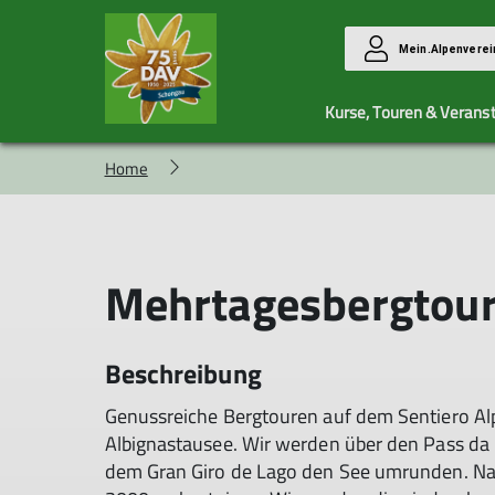
Mein.Alpenverei
Kurse, Touren & Verans
Home
Gruppen
Kursübersicht
Mitgliedschaft
Familiengruppe
AGBs
MTB Allgemein
Mitgliederaufnahme
Mehrtagesbergtour
Jugendgruppe
Montagsbergtouren
MTB Frauen
Seniorengruppe
Beschreibung
Genussreiche Bergtouren auf dem Sentiero Al
Albignastausee. Wir werden über den Pass da 
dem Gran Giro de Lago den See umrunden. Nac