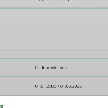
chongau.de
bei Tourenleiterin
Ämter
01.01.2025 / 01.05.2025
Erster Vorstand
vention
Orgapauschale: 40,00 €
es