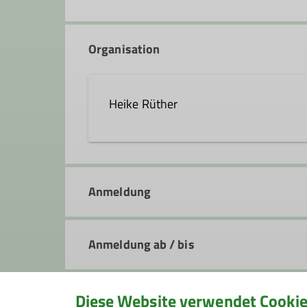
Organisation
Heike Rüther
heike.ruether@alpenverein-s
Anmeldung
Qualifikationen
Anmeldung ab / bis
Trainer*in C Bergwandern
Übungsleiter*in B Bergwandern in der Prä
Preis
Diese Website verwendet Cooki