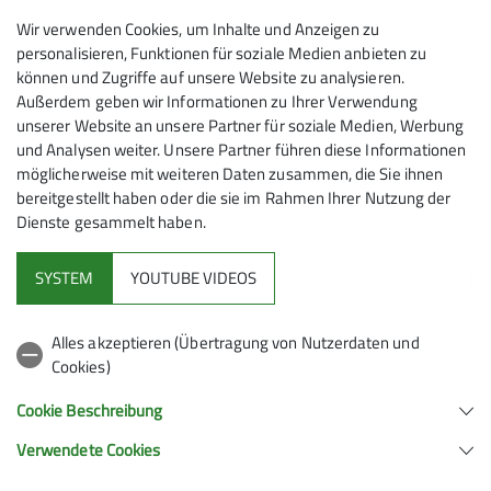
Johanna Nuscheler
Wir verwenden Cookies, um Inhalte und Anzeigen zu
personalisieren, Funktionen für soziale Medien anbieten zu
können und Zugriffe auf unsere Website zu analysieren.
Außerdem geben wir Informationen zu Ihrer Verwendung
johanna.nuscheler@alpenverein-
unserer Website an unsere Partner für soziale Medien, Werbung
schongau.de
und Analysen weiter. Unsere Partner führen diese Informationen
Preis
möglicherweise mit weiteren Daten zusammen, die Sie ihnen
bereitgestellt haben oder die sie im Rahmen Ihrer Nutzung der
25,00 € (für das gesamte WE) plus
Dienste gesammelt haben.
Qualifikationen
Campingplatzgebühren bzw. Unterkunft,
Verpflegung und eventuell anfallende Fahrtkosten
SYSTEM
YOUTUBE VIDEOS
Trail Scout
Alles akzeptieren (Übertragung von Nutzerdaten und
Ämter
Cookies)
Cookie Beschreibung
Beisitzer/in
Verwendete Cookies
Sektion Schongau des Deutschen Alpenvereins e.V.