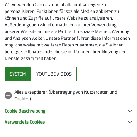
Wir verwenden Cookies, um Inhalte und Anzeigen zu
evtl. 4. kl.Bergtouren samstags oder sonntags
personalisieren, Funktionen für soziale Medien anbieten zu
Fr. 10.04.2026 - Fr. 24.07.2026
können und Zugriffe auf unsere Website zu analysieren.
Außerdem geben wir Informationen zu Ihrer Verwendung
unserer Website an unsere Partner für soziale Medien, Werbung
Organisation
und Analysen weiter. Unsere Partner führen diese Informationen
möglicherweise mit weiteren Daten zusammen, die Sie ihnen
bereitgestellt haben oder die sie im Rahmen Ihrer Nutzung der
Dienste gesammelt haben.
Heike Rüther
SYSTEM
YOUTUBE VIDEOS
heike.ruether@alpenverein-
Alles akzeptieren (Übertragung von Nutzerdaten und
schongau.de
Cookies)
Cookie Beschreibung
Qualifikationen
Verwendete Cookies
Sektion Schongau des Deutschen Alpenvereins e.V.
Trainer*in C Bergwandern
Bahnhofstr. 44