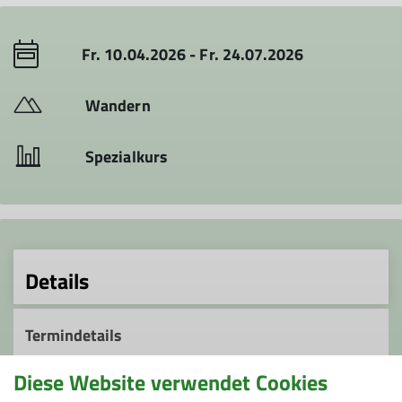
Fr. 10.04.2026 - Fr. 24.07.2026
Wandern
Spezialkurs
Details
Termindetails
Diese Website verwendet Cookies
von April bis ende Juli, nach Absprache freitags ab
15:00/16:00 Uhr