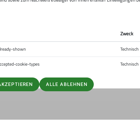
 auf unserer Homepage vor, Ich kann nur empfehlen diese zu
ne verletzungsfreie Saison, Leidenschaft, Spaß und Freude 
Zweck
already-shown
Technisch
ccepted-cookie-types
Technisch
AKZEPTIEREN
ALLE ABLEHNEN