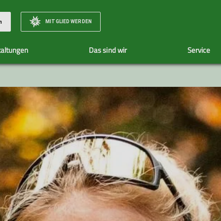
MITGLIED WERDEN
n
taltungen
Das sind wir
Service
Unsere Tourenleiter
Tourenübersicht