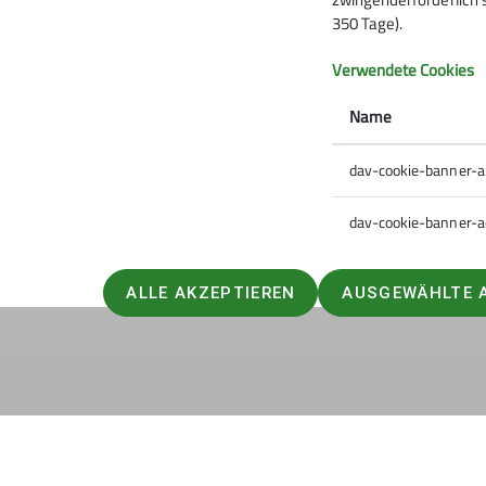
350 Tage).
Beide stellen sich in einem extra Artikel hier
ihren Sportarten leisten.
Verwendete Cookies
Wir wünschen euch alles Gute, viel Erfolg, ei
Name
Heike Rüther (1. Vorsitzende)
dav-cookie-banner-
dav-cookie-banner-a
ALLE AKZEPTIEREN
AUSGEWÄHLTE 