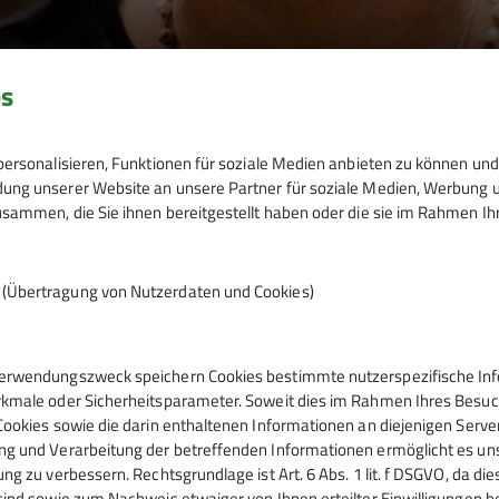
es
ersonalisieren, Funktionen für soziale Medien anbieten zu können und 
ng unserer Website an unsere Partner für soziale Medien, Werbung un
r
sammen, die Sie ihnen bereitgestellt haben oder die sie im Rahmen I
n (Übertragung von Nutzerdaten und Cookies)
erwendungszweck speichern Cookies bestimmte nutzerspezifische Info
kmale oder Sicherheitsparameter. Soweit dies im Rahmen Ihres Besuchs
Cookies sowie die darin enthaltenen Informationen an diejenigen Serve
Nachwuchssportler in unserer Sektion haben.
g und Verarbeitung der betreffenden Informationen ermöglicht es uns,
ng zu verbessern. Rechtsgrundlage ist Art. 6 Abs. 1 lit. f DSGVO, da di
sind sowie zum Nachweis etwaiger von Ihnen erteilter Einwilligungen b