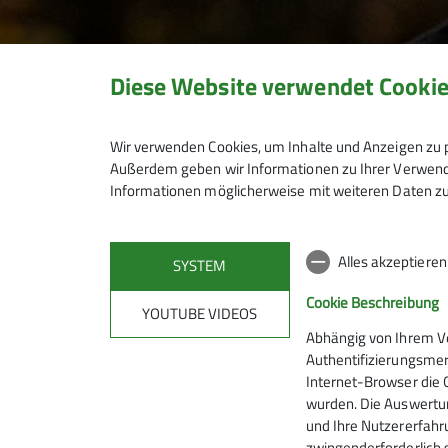
Diese Website verwendet Cooki
Wir verwenden Cookies, um Inhalte und Anzeigen zu p
Außerdem geben wir Informationen zu Ihrer Verwendu
Nachwuchssportle
Informationen möglicherweise mit weiteren Daten zu
Alles akzeptiere
SYSTEM
02.02.2025
Cookie Beschreibung
YOUTUBE VIDEOS
Abhängig von Ihrem V
News
Info
Authentifizierungsmer
Internet-Browser die 
Ich freue mich, dass wir zwei herausragende 
wurden. Die Auswertun
und Ihre Nutzererfahru
zwingenderforderlich 