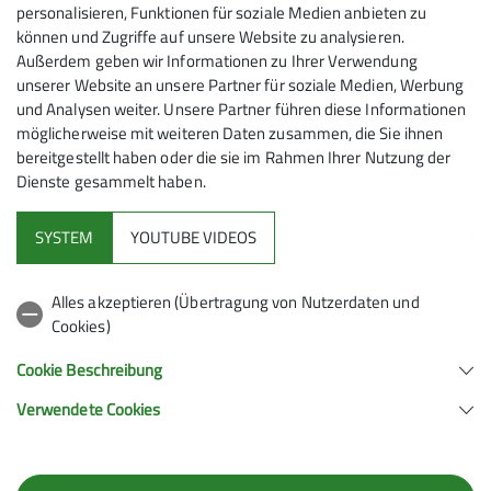
personalisieren, Funktionen für soziale Medien anbieten zu
können und Zugriffe auf unsere Website zu analysieren.
Außerdem geben wir Informationen zu Ihrer Verwendung
unserer Website an unsere Partner für soziale Medien, Werbung
und Analysen weiter. Unsere Partner führen diese Informationen
möglicherweise mit weiteren Daten zusammen, die Sie ihnen
bereitgestellt haben oder die sie im Rahmen Ihrer Nutzung der
Dienste gesammelt haben.
SYSTEM
YOUTUBE VIDEOS
Um dem unterschiedlichen sportlichen Anspruch der
Teilnehmer gerecht zu werden nutzte ein Teil der
Alles akzeptieren (Übertragung von Nutzerdaten und
Cookies)
Gruppe den kürzeren aber steileren Steig, während die
Anderen den bequemeren Weg nahmen. An der auf
Cookie Beschreibung
1438m Seehöhe liegenden Dürrenbergalm trafen sich
Verwendete Cookies
alle wieder zur gemütlichen Rast. Bei schönstem
Wetter konnte hier die tolle Aussicht auf das untere
Lechtal, auf Reutte, Hahnenkamm und Thaneller, bis