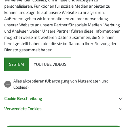
Am 17. Juli 2025 starteten elf Wanderer unter Leitung
personalisieren, Funktionen für soziale Medien anbieten zu
von Peter Kühnel am Parkplatz in Elmen. Über einen
können und Zugriffe auf unsere Website zu analysieren.
steilen, aber einfachen Steig ging es in eineinhalb
Außerdem geben wir Informationen zu Ihrer Verwendung
Stunden durch Wald und Wiesen hinauf zur Alm.
unserer Website an unsere Partner für soziale Medien, Werbung
Diese trägt zu Recht den Beinamen "Balkon des
und Analysen weiter. Unsere Partner führen diese Informationen
Lechtals ", hat man doch von hier einen
möglicherweise mit weiteren Daten zusammen, die Sie ihnen
bereitgestellt haben oder die sie im Rahmen Ihrer Nutzung der
unvergleichlichen Blick über das mittlere und obere
Dienste gesammelt haben.
Lechtal mit seinen steil aufragenden Bergstöcken.
SYSTEM
YOUTUBE VIDEOS
Hinter der Hütte erheben sich die mächtigen grünen
Flanken der fast 2500 m hohen Kreuzspitze und der
Alles akzeptieren (Übertragung von Nutzerdaten und
Pfeilspitze. Gegenüber, im Westen, sehen wir die
Cookies)
imposanten Felsgipfel von der Klimmspitze bis zu
Bretterspitze. In dieser Umgebung lässt es sich
Cookie Beschreibung
vortrefflich rasten und eine herzhafte Stärkung auf
Verwendete Cookies
der Terrasse der schönen und gut geführten
Almwirtschaft zu sich nehmen.