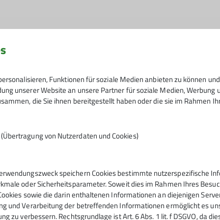
es
ersonalisieren, Funktionen für soziale Medien anbieten zu können und 
ng unserer Website an unsere Partner für soziale Medien, Werbung un
sammen, die Sie ihnen bereitgestellt haben oder die sie im Rahmen I
Wanderer unter Leitung von Peter Kühnel am Parkplatz Ke
n (Übertragung von Nutzerdaten und Cookies)
urch Mischwald steil bergauf.
erwendungszweck speichern Cookies bestimmte nutzerspezifische Info
bald einen Blick auf den Kochelsee,
kmale oder Sicherheitsparameter. Soweit dies im Rahmen Ihres Besuchs
ensee erhaschen. Nach etwa 600 hm
Cookies sowie die darin enthaltenen Informationen an diejenigen Serve
d. Drei Wanderer wenden sich nach
g und Verarbeitung der betreffenden Informationen ermöglicht es uns,
ette Jocheralm zu erreichen. Der Rest
ng zu verbessern. Rechtsgrundlage ist Art. 6 Abs. 1 lit. f DSGVO, da di