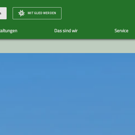
MITGLIED WERDEN
n
taltungen
Das sind wir
Service
Unsere Tourenleiter
Tourenübersicht