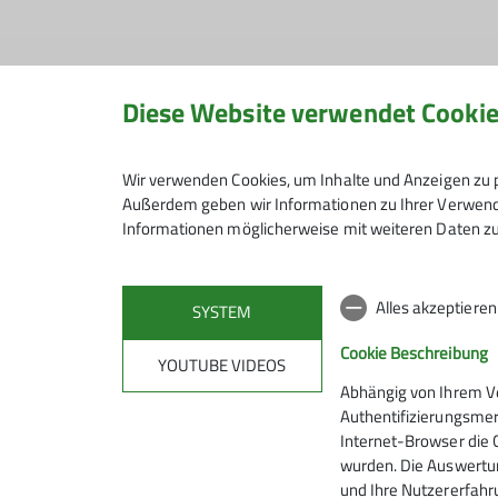
Senioren Bergtour
Diese Website verwendet Cooki
19.08.2025
Tourenbericht
Wir verwenden Cookies, um Inhalte und Anzeigen zu p
Außerdem geben wir Informationen zu Ihrer Verwendu
Informationen möglicherweise mit weiteren Daten zu
Bei schönstem August-Wetter starten sieben 
Gipfel.
Alles akzeptiere
SYSTEM
Cookie Beschreibung
In Serpentinen und mit vielen Stufen geht es d
YOUTUBE VIDEOS
Abhängig von Ihrem V
Wo das Gehölz etwas lichter wird, können wir 
Authentifizierungsmer
etwas später auch auf den imposanten Walch
Internet-Browser die 
Aufstieg trennt sich die Gruppe vorübergehen
wurden. Die Auswertun
Osten, um nach etwa 20 Minuten die wirklich n
und Ihre Nutzererfahru